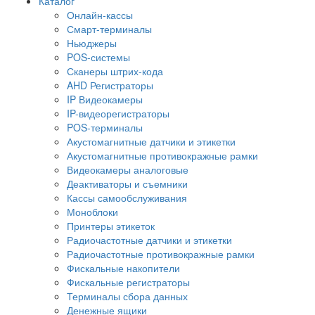
Каталог
Онлайн-кассы
Смарт-терминалы
Ньюджеры
POS-системы
Сканеры штрих-кода
AHD Регистраторы
IP Видеокамеры
IP-видеорегистраторы
POS-терминалы
Акустомагнитные датчики и этикетки
Акустомагнитные противокражные рамки
Видеокамеры аналоговые
Деактиваторы и съемники
Кассы самообслуживания
Моноблоки
Принтеры этикеток
Радиочастотные датчики и этикетки
Радиочастотные противокражные рамки
Фискальные накопители
Фискальные регистраторы
Терминалы сбора данных
Денежные ящики