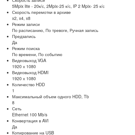
Скорость записи
5Mpix lite - 20к/с, 2Mpix-25 к/с, IP 2 Mpix- 25 к/с
Скорость перемотки в архиве
x2, x4, x8
Режим записи
По расписанию, По тревоге, Ручная запись
Предзапись
Да
Режим поиска
По времени, По событию
Видеовыход VGA
1920 х 1080
Видеовыход HDMI
1920 х 1080
Количество HDD
1
Максимальный объем одного HDD, Tb
8
Сеть
Ethernet 100 Mb/s
Конвертация в AVI
Да
Копирование на USB