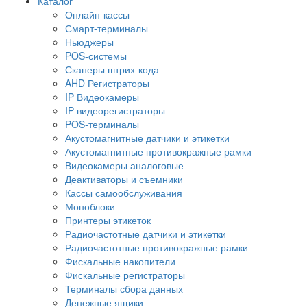
Каталог
Онлайн-кассы
Смарт-терминалы
Ньюджеры
POS-системы
Сканеры штрих-кода
AHD Регистраторы
IP Видеокамеры
IP-видеорегистраторы
POS-терминалы
Акустомагнитные датчики и этикетки
Акустомагнитные противокражные рамки
Видеокамеры аналоговые
Деактиваторы и съемники
Кассы самообслуживания
Моноблоки
Принтеры этикеток
Радиочастотные датчики и этикетки
Радиочастотные противокражные рамки
Фискальные накопители
Фискальные регистраторы
Терминалы сбора данных
Денежные ящики