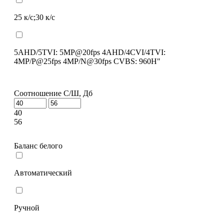
25 к/с;30 к/с
5AHD/5TVI: 5MP@20fps 4AHD/4CVI/4TVI:
4MP/P@25fps 4MP/N@30fps CVBS: 960H"
Соотношение С/Ш, Дб
40
56
Баланс белого
Автоматический
Ручной