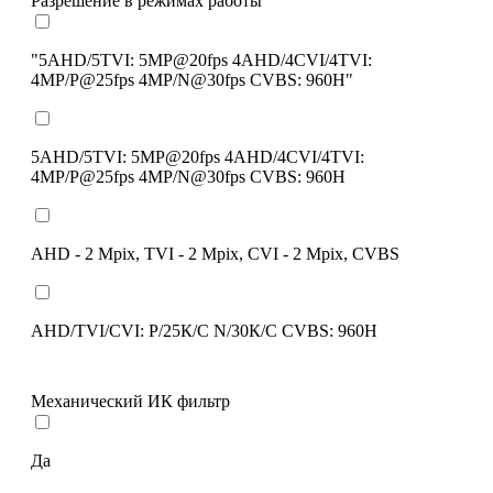
Разрешение в режимах работы
"5AHD/5TVI: 5MP@20fps 4AHD/4CVI/4TVI:
4MP/P@25fps 4MP/N@30fps CVBS: 960H"
5AHD/5TVI: 5MP@20fps 4AHD/4CVI/4TVI:
4MP/P@25fps 4MP/N@30fps CVBS: 960H
AHD - 2 Mpix, TVI - 2 Mpix, CVI - 2 Mpix, CVBS
AHD/TVI/CVI: P/25К/С N/30К/С CVBS: 960H
Механический ИК фильтр
Да