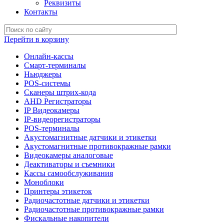
Реквизиты
Контакты
Перейти в корзину
Онлайн-кассы
Смарт-терминалы
Ньюджеры
POS-системы
Сканеры штрих-кода
AHD Регистраторы
IP Видеокамеры
IP-видеорегистраторы
POS-терминалы
Акустомагнитные датчики и этикетки
Акустомагнитные противокражные рамки
Видеокамеры аналоговые
Деактиваторы и съемники
Кассы самообслуживания
Моноблоки
Принтеры этикеток
Радиочастотные датчики и этикетки
Радиочастотные противокражные рамки
Фискальные накопители