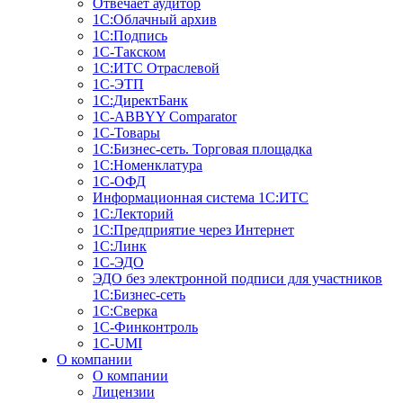
Отвечает аудитор
1С:Облачный архив
1С:Подпись
1С-Такском
1С:ИТС Отраслевой
1С-ЭТП
1С:ДиректБанк
1C-ABBYY Comparator
1С-Товары
1С:Бизнес-сеть. Торговая площадка
1С:Номенклатура
1С-ОФД
Информационная система 1С:ИТС
1С:Лекторий
1С:Предприятие через Интернет
1С:Линк
1С-ЭДО
ЭДО без электронной подписи для участников
1С:Бизнес-сеть
1С:Сверка
1С-Финконтроль
1C-UMI
О компании
О компании
Лицензии