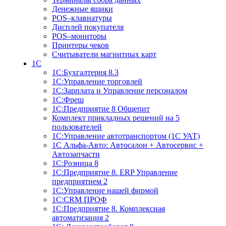
Денежные ящики
POS–клавиатуры
Дисплей покупателя
POS–мониторы
Принтеры чеков
Считыватели магнитных карт
1С
1С:Бухгалтерия 8.3
1С:Управление торговлей
1С:Зарплата и Управление персоналом
1С:Фреш
1С:Предприятие 8 Общепит
Комплект прикладных решений на 5
пользователей
1С:Управление автотранспортом (1С УАТ)
1С Альфа-Авто: Автосалон + Автосервис +
Автозапчасти
1С:Розница 8
1С:Предприятие 8. ERP Управление
предприятием 2
1С:Управление нашей фирмой
1С:CRM ПРОФ
1С:Предприятие 8. Комплексная
автоматизация 2