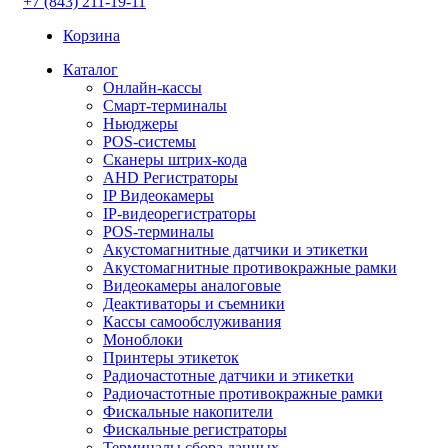
+7 (843) 211-19-11
Корзина
Каталог
Онлайн-кассы
Смарт-терминалы
Ньюджеры
POS-системы
Сканеры штрих-кода
AHD Регистраторы
IP Видеокамеры
IP-видеорегистраторы
POS-терминалы
Акустомагнитные датчики и этикетки
Акустомагнитные противокражные рамки
Видеокамеры аналоговые
Деактиваторы и съемники
Кассы самообслуживания
Моноблоки
Принтеры этикеток
Радиочастотные датчики и этикетки
Радиочастотные противокражные рамки
Фискальные накопители
Фискальные регистраторы
Терминалы сбора данных