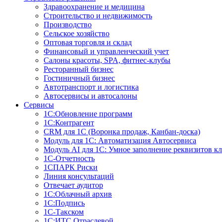
Здравоохранение и медицина
Строительство и недвижимость
Производство
Сельское хозяйство
Оптовая торговля и склад
Финансовый и управленческий учет
Салоны красоты, SPA, фитнес-клубы
Ресторанный бизнес
Гостиничный бизнес
Автотранспорт и логистика
Автосервисы и автосалоны
Сервисы
1С:Обновление программ
1С:Контрагент
CRM для 1С (Воронка продаж, Канбан-доска)
Модуль для 1С: Автоматизация Автосервиса
Модуль AI для 1С: Умное заполнение реквизитов кл
1С-Отчетность
1СПАРК Риски
Линия консультаций
Отвечает аудитор
1С:Облачный архив
1С:Подпись
1С-Такском
1С:ИТС Отраслевой