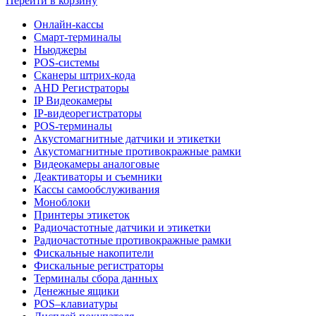
Перейти в корзину
Онлайн-кассы
Смарт-терминалы
Ньюджеры
POS-системы
Сканеры штрих-кода
AHD Регистраторы
IP Видеокамеры
IP-видеорегистраторы
POS-терминалы
Акустомагнитные датчики и этикетки
Акустомагнитные противокражные рамки
Видеокамеры аналоговые
Деактиваторы и съемники
Кассы самообслуживания
Моноблоки
Принтеры этикеток
Радиочастотные датчики и этикетки
Радиочастотные противокражные рамки
Фискальные накопители
Фискальные регистраторы
Терминалы сбора данных
Денежные ящики
POS–клавиатуры