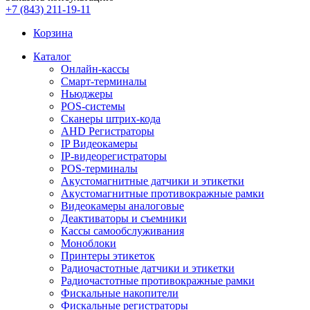
+7 (843) 211-19-11
Корзина
Каталог
Онлайн-кассы
Смарт-терминалы
Ньюджеры
POS-системы
Сканеры штрих-кода
AHD Регистраторы
IP Видеокамеры
IP-видеорегистраторы
POS-терминалы
Акустомагнитные датчики и этикетки
Акустомагнитные противокражные рамки
Видеокамеры аналоговые
Деактиваторы и съемники
Кассы самообслуживания
Моноблоки
Принтеры этикеток
Радиочастотные датчики и этикетки
Радиочастотные противокражные рамки
Фискальные накопители
Фискальные регистраторы