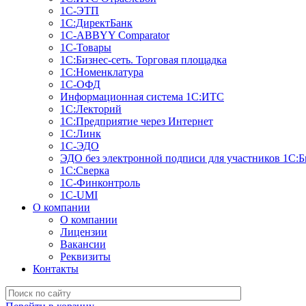
1С-ЭТП
1С:ДиректБанк
1C-ABBYY Comparator
1С-Товары
1С:Бизнес-сеть. Торговая площадка
1С:Номенклатура
1С-ОФД
Информационная система 1С:ИТС
1С:Лекторий
1С:Предприятие через Интернет
1С:Линк
1С-ЭДО
ЭДО без электронной подписи для участников 1С:Б
1С:Сверка
1С-Финконтроль
1C-UMI
О компании
О компании
Лицензии
Вакансии
Реквизиты
Контакты