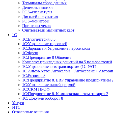
Терминалы сбора данных
Денежные ящики
POS–клавиатуры
Дисплей покупателя
POS–мониторы
Принтеры чеков
Считыватели магнитных карт
1С
1С:Бухгалтерия 8.3
1С:Управление торговлей
1С:Зарплата и Управление персоналом
1С:Фреш
1С:Предприятие 8 Общепит
Комплект прикладных решений на 5 пользователей
1С:Управление автотранспортом (1С УАТ)
1С Альфа-Авто: Автосалон + Автосервис + Автоза
1С:Розница 8
1С:Предприятие 8. ERP Управление предприятием 
1С:Управление нашей фирмой
1С:CRM ПРОФ
1С:Предприятие 8. Комплексная автоматизация 2
1С: Документооборот 8
Услуги
ИТС
Отраслевые решения