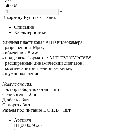
2 400 ₽
-
+
В корзину
Купить в 1 клик
Описание
Характеристики
Уличная пластиковая AHD видеокамера:
- разрешение 2 Mpix;
- объектив 2.8 мм;
- поддержка форматов: AHD/TVI/CVI/CVBS
- расширенный динамический диапазон;
- компенсация встречной засветки;
- шумоподавление.
Комплектация:
Паспорт оборудования - 1шт
Селикогель - 2 шт
Дюбель - 3шт
Саморез - 3шт
Разъем под питание DC 12B - 1шт
Артикул
ПЦ000039525