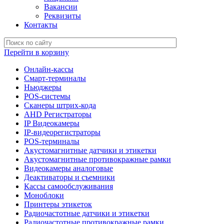
Вакансии
Реквизиты
Контакты
Перейти в корзину
Онлайн-кассы
Смарт-терминалы
Ньюджеры
POS-системы
Сканеры штрих-кода
AHD Регистраторы
IP Видеокамеры
IP-видеорегистраторы
POS-терминалы
Акустомагнитные датчики и этикетки
Акустомагнитные противокражные рамки
Видеокамеры аналоговые
Деактиваторы и съемники
Кассы самообслуживания
Моноблоки
Принтеры этикеток
Радиочастотные датчики и этикетки
Радиочастотные противокражные рамки