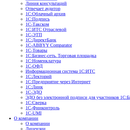
Линия консультаций
Отвечает аудитор
1С:Облачный архив
1С:Подпись
1С-Такском
1С:ИТС Отраслевой
1С-ЭТП
1С:ДиректБанк
1C-ABBYY Comparator
1С-Товары
1С:Бизнес-сеть. Торговая площадка
1С:Номенклатура
1С-ОФД
Информационная система 1С:ИТС
1С:Лекторий
1С:Предприятие через Интернет
1С:Линк
1С-ЭДО
ЭДО без электронной подписи для участников 1С:Б
1С:Сверка
1С-Финконтроль
1C-UMI
О компании
О компании
Лицензии