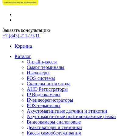
Заказать консультацию
+7 (843) 211-19-11
Корзина
Каталог
Онлайн-кассы
Смарт-терминалы
Ньюджеры
POS-системы
Сканеры штрих-кода
AHD Регистраторы
IP Видеокамеры
IP-видеорегистраторы
POS-терминалы
Акустомагнитные датчики и этикетки
Акустомагнитные противокражные рамки
Видеокамеры аналоговые
Деактиваторы и съемники
Кассы самообслуживания