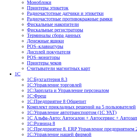
Моноблоки
Принтеры этикеток
Радиочастотные датчики и этикетки
Радиочастотные противокражные рамки
Фискальные накопители
Фискальные регистраторы
Терминалы сбора данных
Денежные ящики
POS–клавиатуры
Дисплей покупателя
POS–мониторы
Принтеры чеков
Считыватели магнитных карт
1С
1С:Бухгалтерия 8.3
1С:Управление торговлей
1С:Зарплата и Управление персоналом
1С:Фреш
1С:Предприятие 8 Общепит
Комплект прикладных решений на 5 пользователей
1С:Управление автотранспортом (1С УАТ)
1С Альфа-Авто: Автосалон + Автосервис + Автоза
1С:Розница 8
1С:Предприятие 8. ERP Управление предприятием 
1С:Управление нашей фирмой