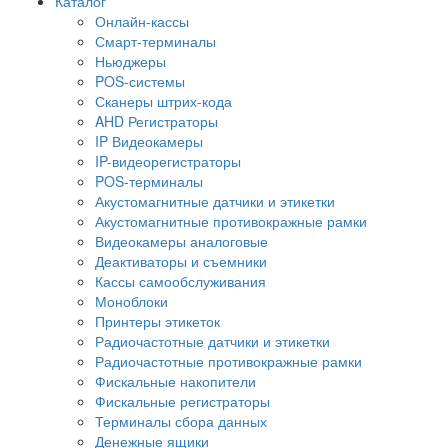
Каталог
Онлайн-кассы
Смарт-терминалы
Ньюджеры
POS-системы
Сканеры штрих-кода
AHD Регистраторы
IP Видеокамеры
IP-видеорегистраторы
POS-терминалы
Акустомагнитные датчики и этикетки
Акустомагнитные противокражные рамки
Видеокамеры аналоговые
Деактиваторы и съемники
Кассы самообслуживания
Моноблоки
Принтеры этикеток
Радиочастотные датчики и этикетки
Радиочастотные противокражные рамки
Фискальные накопители
Фискальные регистраторы
Терминалы сбора данных
Денежные ящики