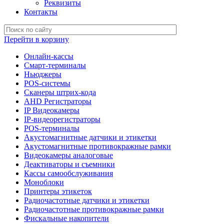
Реквизиты
Контакты
Перейти в корзину
Онлайн-кассы
Смарт-терминалы
Ньюджеры
POS-системы
Сканеры штрих-кода
AHD Регистраторы
IP Видеокамеры
IP-видеорегистраторы
POS-терминалы
Акустомагнитные датчики и этикетки
Акустомагнитные противокражные рамки
Видеокамеры аналоговые
Деактиваторы и съемники
Кассы самообслуживания
Моноблоки
Принтеры этикеток
Радиочастотные датчики и этикетки
Радиочастотные противокражные рамки
Фискальные накопители