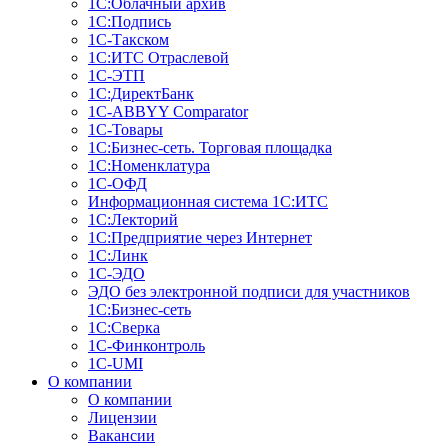
1С:Облачный архив
1С:Подпись
1С-Такском
1С:ИТС Отраслевой
1С-ЭТП
1С:ДиректБанк
1C-ABBYY Comparator
1С-Товары
1С:Бизнес-сеть. Торговая площадка
1С:Номенклатура
1С-ОФД
Информационная система 1С:ИТС
1С:Лекторий
1С:Предприятие через Интернет
1С:Линк
1С-ЭДО
ЭДО без электронной подписи для участников
1С:Бизнес-сеть
1С:Сверка
1С-Финконтроль
1C-UMI
О компании
О компании
Лицензии
Вакансии