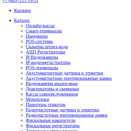
+7 (843) 211-19-11
Корзина
Каталог
Онлайн-кассы
Смарт-терминалы
Ньюджеры
POS-системы
Сканеры штрих-кода
AHD Регистраторы
IP Видеокамеры
IP-видеорегистраторы
POS-терминалы
Акустомагнитные датчики и этикетки
Акустомагнитные противокражные рамки
Видеокамеры аналоговые
Деактиваторы и съемники
Кассы самообслуживания
Моноблоки
Принтеры этикеток
Радиочастотные датчики и этикетки
Радиочастотные противокражные рамки
Фискальные накопители
Фискальные регистраторы
Терминалы сбора данных