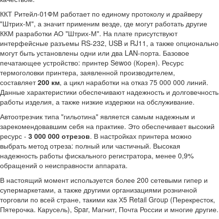
ККТ Ритейл-01ФМ работает по единому протоколу и драйверу
"Штрих-М", а значит применим везде, где могут работать другие
ККМ разработки АО "Штрих-М". На плате присутствуют
интерфейсные разъемы RS-232, USB и RJ11, а также опционально
могут быть установлены одни или два LAN-порта. Базовое
печатающее устройство: принтер Sewoo (Корея). Ресурс
термоголовки принтера, заявленной производителем,
составляет
200 км
, а цикл наработки на отказ 75 000 000 линий.
Данные характеристики обеспечивают надежность и долговечность
работы изделия, а также низкие издержки на обслуживание.
Автоотрезчик типа "гильотина" является самым надежным и
зарекомендовавшим себя на практике. Это обеспечивает высокий
ресурс -
3 000 000 отрезов
. В настройках принтера можно
выбрать метод отреза: полный или частичный. Высокая
надежность работы фискального регистратора, менее 0,9%
обращений о неисправности аппарата.
В настоящий момент используется более 200 сетевыми гипер и
супермаркетами, а также другими организациями розничной
торговли по всей стране, такими как Х5 Retail Group (Перекресток,
Пятерочка. Карусель), Spar, Магнит, Почта России и многие другие.