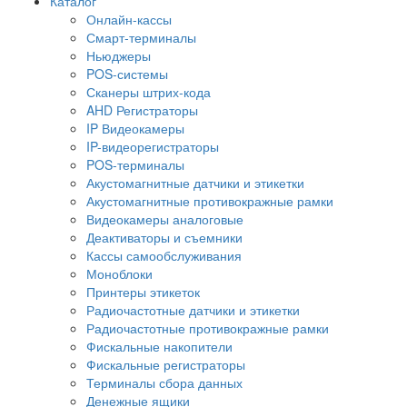
Каталог
Онлайн-кассы
Смарт-терминалы
Ньюджеры
POS-системы
Сканеры штрих-кода
AHD Регистраторы
IP Видеокамеры
IP-видеорегистраторы
POS-терминалы
Акустомагнитные датчики и этикетки
Акустомагнитные противокражные рамки
Видеокамеры аналоговые
Деактиваторы и съемники
Кассы самообслуживания
Моноблоки
Принтеры этикеток
Радиочастотные датчики и этикетки
Радиочастотные противокражные рамки
Фискальные накопители
Фискальные регистраторы
Терминалы сбора данных
Денежные ящики