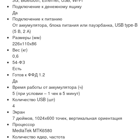
3G, Bluetooth, Ethernet, USB, Wi-Fi
Подключение к денежному ящику
Да
Подключение к питанию
От аккумулятора, блока питания или пауэрбанка, USB type-B
(5 В, 2 А)
Размеры (мм)
226х110х86
Вес (кг)
0,6
54-ФЗ
Есть
Готов к ФФД 1.2
Да
Время работы от аккумулятора (ч)
5 (при условии – 1 чек в 5 минут)
Количество USB (шт)
4
Экран
7 дюймов, 1024х600 точек, вертикальная ориентация
Процессор
MediaTek MTK6580
Количество ядер, частота