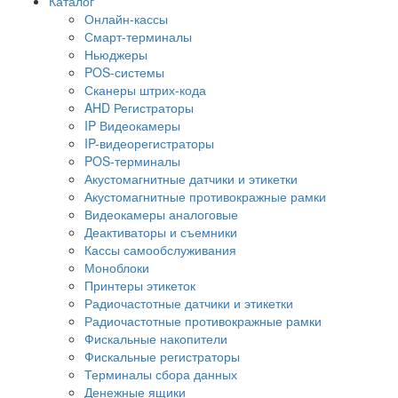
Каталог
Онлайн-кассы
Смарт-терминалы
Ньюджеры
POS-системы
Сканеры штрих-кода
AHD Регистраторы
IP Видеокамеры
IP-видеорегистраторы
POS-терминалы
Акустомагнитные датчики и этикетки
Акустомагнитные противокражные рамки
Видеокамеры аналоговые
Деактиваторы и съемники
Кассы самообслуживания
Моноблоки
Принтеры этикеток
Радиочастотные датчики и этикетки
Радиочастотные противокражные рамки
Фискальные накопители
Фискальные регистраторы
Терминалы сбора данных
Денежные ящики