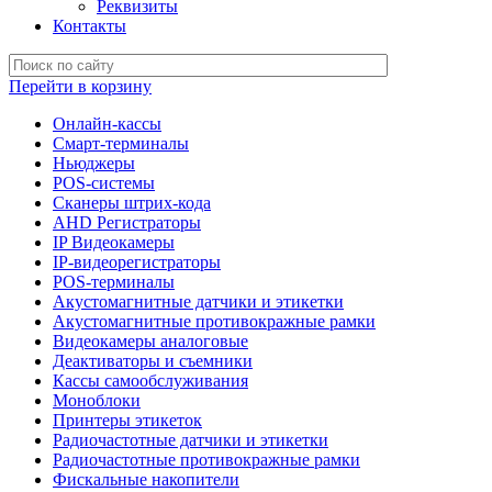
Реквизиты
Контакты
Перейти в корзину
Онлайн-кассы
Смарт-терминалы
Ньюджеры
POS-системы
Сканеры штрих-кода
AHD Регистраторы
IP Видеокамеры
IP-видеорегистраторы
POS-терминалы
Акустомагнитные датчики и этикетки
Акустомагнитные противокражные рамки
Видеокамеры аналоговые
Деактиваторы и съемники
Кассы самообслуживания
Моноблоки
Принтеры этикеток
Радиочастотные датчики и этикетки
Радиочастотные противокражные рамки
Фискальные накопители