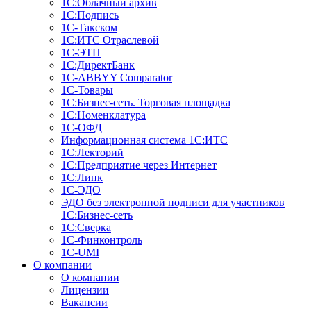
1С:Облачный архив
1С:Подпись
1С-Такском
1С:ИТС Отраслевой
1С-ЭТП
1С:ДиректБанк
1C-ABBYY Comparator
1С-Товары
1С:Бизнес-сеть. Торговая площадка
1С:Номенклатура
1С-ОФД
Информационная система 1С:ИТС
1С:Лекторий
1С:Предприятие через Интернет
1С:Линк
1С-ЭДО
ЭДО без электронной подписи для участников
1С:Бизнес-сеть
1С:Сверка
1С-Финконтроль
1C-UMI
О компании
О компании
Лицензии
Вакансии