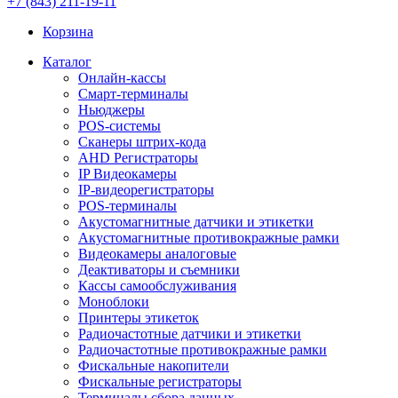
+7 (843) 211-19-11
Корзина
Каталог
Онлайн-кассы
Смарт-терминалы
Ньюджеры
POS-системы
Сканеры штрих-кода
AHD Регистраторы
IP Видеокамеры
IP-видеорегистраторы
POS-терминалы
Акустомагнитные датчики и этикетки
Акустомагнитные противокражные рамки
Видеокамеры аналоговые
Деактиваторы и съемники
Кассы самообслуживания
Моноблоки
Принтеры этикеток
Радиочастотные датчики и этикетки
Радиочастотные противокражные рамки
Фискальные накопители
Фискальные регистраторы
Терминалы сбора данных