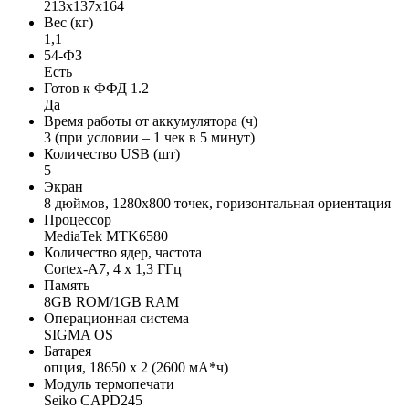
213х137х164
Вес (кг)
1,1
54-ФЗ
Есть
Готов к ФФД 1.2
Да
Время работы от аккумулятора (ч)
3 (при условии – 1 чек в 5 минут)
Количество USB (шт)
5
Экран
8 дюймов, 1280х800 точек, горизонтальная ориентация
Процессор
MediaTek MTK6580
Количество ядер, частота
Cortex-A7, 4 х 1,3 ГГц
Память
8GB ROM/1GB RAM
Операционная система
SIGMA OS
Батарея
опция, 18650 х 2 (2600 мА*ч)
Модуль термопечати
Seiko CAPD245