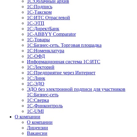
1С:Облачный архив
1С:Подпись
1С-Такском
1С:ИТС Отраслевой
1С-ЭТП
1С:ДиректБанк
1C-ABBYY Comparator
1С-Товары
1С:Бизнес-сеть. Торговая площадка
1С:Номенклатура
1С-ОФД
Информационная система 1С:ИТС
1С:Лекторий
1С:Предприятие через Интернет
1С:Линк
1С-ЭДО
ЭДО без электронной подписи для участников
1С:Бизнес-сеть
1С:Сверка
1С-Финконтроль
1C-UMI
О компании
О компании
Лицензии
Вакансии