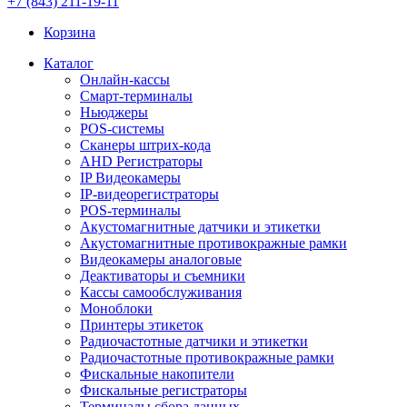
+7 (843) 211-19-11
Корзина
Каталог
Онлайн-кассы
Смарт-терминалы
Ньюджеры
POS-системы
Сканеры штрих-кода
AHD Регистраторы
IP Видеокамеры
IP-видеорегистраторы
POS-терминалы
Акустомагнитные датчики и этикетки
Акустомагнитные противокражные рамки
Видеокамеры аналоговые
Деактиваторы и съемники
Кассы самообслуживания
Моноблоки
Принтеры этикеток
Радиочастотные датчики и этикетки
Радиочастотные противокражные рамки
Фискальные накопители
Фискальные регистраторы
Терминалы сбора данных