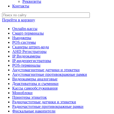
Реквизиты
Контакты
Перейти в корзину
Онлайн-кассы
Смарт-терминалы
Ньюджеры
POS-системы
Сканеры штрих-кода
AHD Регистраторы
IP Видеокамеры
IP-видеорегистраторы
POS-терминалы
Акустомагнитные датчики и этикетки
Акустомагнитные противокражные рамки
Видеокамеры аналоговые
Деактиваторы и съемники
Кассы самообслуживания
Моноблоки
Принтеры этикеток
Радиочастотные датчики и этикетки
Радиочастотные противокражные рамки
Фискальные накопители