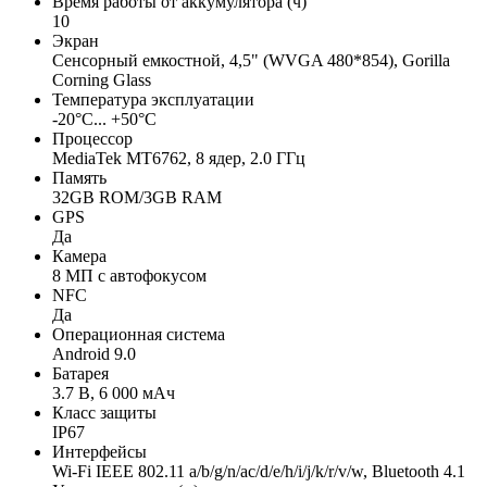
Время работы от аккумулятора (ч)
10
Экран
Сенсорный емкостной, 4,5" (WVGA 480*854), Gorilla
Corning Glass
Температура эксплуатации
-20°C... +50°C
Процессор
MediaTek MT6762, 8 ядер, 2.0 ГГц
Память
32GB ROM/3GB RAM
GPS
Да
Камера
8 МП с автофокусом
NFC
Да
Операционная система
Android 9.0
Батарея
3.7 В, 6 000 мАч
Класс защиты
IP67
Интерфейсы
Wi-Fi IEEE 802.11 a/b/g/n/ac/d/e/h/i/j/k/r/v/w, Bluetooth 4.1