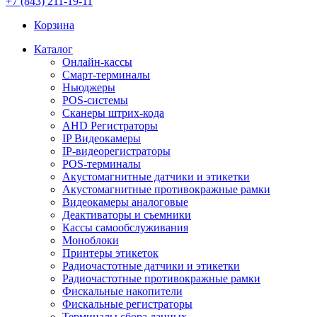
+7 (843) 211-19-11
Корзина
Каталог
Онлайн-кассы
Смарт-терминалы
Ньюджеры
POS-системы
Сканеры штрих-кода
AHD Регистраторы
IP Видеокамеры
IP-видеорегистраторы
POS-терминалы
Акустомагнитные датчики и этикетки
Акустомагнитные противокражные рамки
Видеокамеры аналоговые
Деактиваторы и съемники
Кассы самообслуживания
Моноблоки
Принтеры этикеток
Радиочастотные датчики и этикетки
Радиочастотные противокражные рамки
Фискальные накопители
Фискальные регистраторы
Терминалы сбора данных