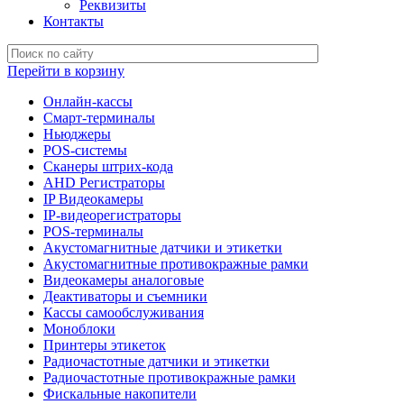
Реквизиты
Контакты
Перейти в корзину
Онлайн-кассы
Смарт-терминалы
Ньюджеры
POS-системы
Сканеры штрих-кода
AHD Регистраторы
IP Видеокамеры
IP-видеорегистраторы
POS-терминалы
Акустомагнитные датчики и этикетки
Акустомагнитные противокражные рамки
Видеокамеры аналоговые
Деактиваторы и съемники
Кассы самообслуживания
Моноблоки
Принтеры этикеток
Радиочастотные датчики и этикетки
Радиочастотные противокражные рамки
Фискальные накопители