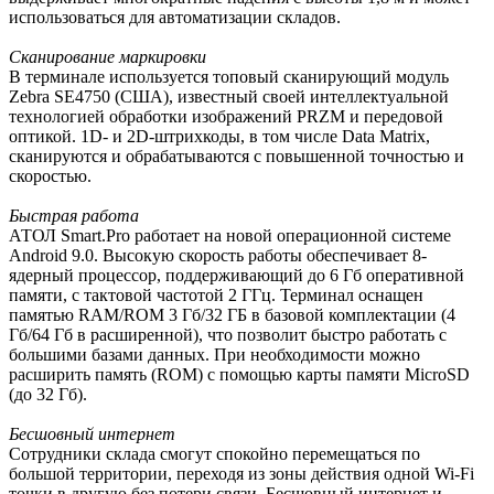
использоваться для автоматизации складов.
Сканирование маркировки
В терминале используется топовый сканирующий модуль
Zebra SE4750 (США), известный своей интеллектуальной
технологией обработки изображений PRZM и передовой
оптикой. 1D- и 2D-штрихкоды, в том числе Data Matrix,
сканируются и обрабатываются с повышенной точностью и
скоростью.
Быстрая работа
АТОЛ Smart.Pro работает на новой операционной системе
Android 9.0. Высокую скорость работы обеспечивает 8-
ядерный процессор, поддерживающий до 6 Гб оперативной
памяти, с тактовой частотой 2 ГГц. Терминал оснащен
памятью RAM/ROM 3 Гб/32 ГБ в базовой комплектации (4
Гб/64 Гб в расширенной), что позволит быстро работать с
большими базами данных. При необходимости можно
расширить память (ROM) с помощью карты памяти MicroSD
(до 32 Гб).
Бесшовный интернет
Сотрудники склада смогут спокойно перемещаться по
большой территории, переходя из зоны действия одной Wi-Fi
точки в другую без потери связи. Бесшовный интернет и