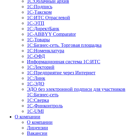
1С:Облачный архив
1С:Подпись
1С-Такском
1С:ИТС Отраслевой
1С-ЭТП
1С:ДиректБанк
1C-ABBYY Comparator
1С-Товары
1С:Бизнес-сеть. Торговая площадка
1С:Номенклатура
1С-ОФД
Информационная система 1С:ИТС
1С:Лекторий
1С:Предприятие через Интернет
1С:Линк
1С-ЭДО
ЭДО без электронной подписи для участников
1С:Бизнес-сеть
1С:Сверка
1С-Финконтроль
1C-UMI
О компании
О компании
Лицензии
Вакансии