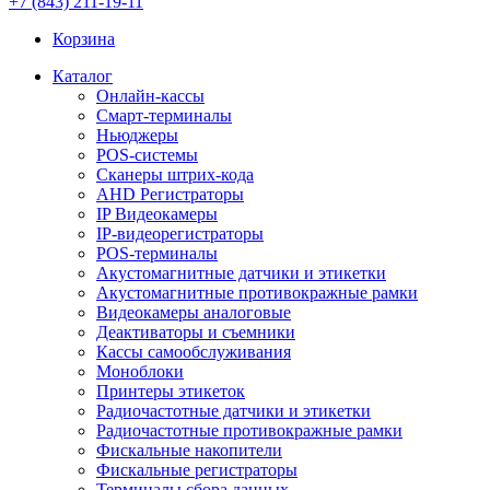
+7 (843) 211-19-11
Корзина
Каталог
Онлайн-кассы
Смарт-терминалы
Ньюджеры
POS-системы
Сканеры штрих-кода
AHD Регистраторы
IP Видеокамеры
IP-видеорегистраторы
POS-терминалы
Акустомагнитные датчики и этикетки
Акустомагнитные противокражные рамки
Видеокамеры аналоговые
Деактиваторы и съемники
Кассы самообслуживания
Моноблоки
Принтеры этикеток
Радиочастотные датчики и этикетки
Радиочастотные противокражные рамки
Фискальные накопители
Фискальные регистраторы
Терминалы сбора данных