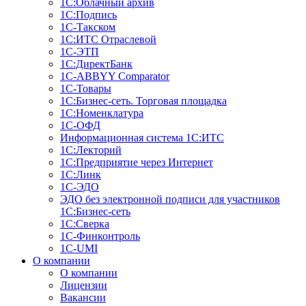
1С:Облачный архив
1С:Подпись
1С-Такском
1С:ИТС Отраслевой
1С-ЭТП
1С:ДиректБанк
1C-ABBYY Comparator
1С-Товары
1С:Бизнес-сеть. Торговая площадка
1С:Номенклатура
1С-ОФД
Информационная система 1С:ИТС
1С:Лекторий
1С:Предприятие через Интернет
1С:Линк
1С-ЭДО
ЭДО без электронной подписи для участников
1С:Бизнес-сеть
1С:Сверка
1С-Финконтроль
1C-UMI
О компании
О компании
Лицензии
Вакансии