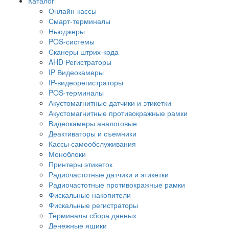
Каталог
Онлайн-кассы
Смарт-терминалы
Ньюджеры
POS-системы
Сканеры штрих-кода
AHD Регистраторы
IP Видеокамеры
IP-видеорегистраторы
POS-терминалы
Акустомагнитные датчики и этикетки
Акустомагнитные противокражные рамки
Видеокамеры аналоговые
Деактиваторы и съемники
Кассы самообслуживания
Моноблоки
Принтеры этикеток
Радиочастотные датчики и этикетки
Радиочастотные противокражные рамки
Фискальные накопители
Фискальные регистраторы
Терминалы сбора данных
Денежные ящики