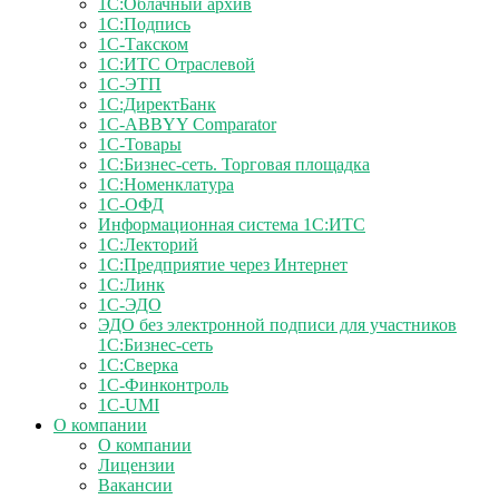
1С:Облачный архив
1С:Подпись
1С-Такском
1С:ИТС Отраслевой
1С-ЭТП
1С:ДиректБанк
1C-ABBYY Comparator
1С-Товары
1С:Бизнес-сеть. Торговая площадка
1С:Номенклатура
1С-ОФД
Информационная система 1С:ИТС
1С:Лекторий
1С:Предприятие через Интернет
1С:Линк
1С-ЭДО
ЭДО без электронной подписи для участников
1С:Бизнес-сеть
1С:Сверка
1С-Финконтроль
1C-UMI
О компании
О компании
Лицензии
Вакансии