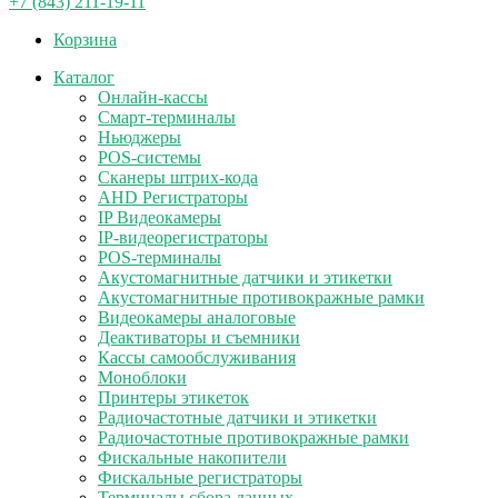
+7 (843) 211-19-11
Корзина
Каталог
Онлайн-кассы
Смарт-терминалы
Ньюджеры
POS-системы
Сканеры штрих-кода
AHD Регистраторы
IP Видеокамеры
IP-видеорегистраторы
POS-терминалы
Акустомагнитные датчики и этикетки
Акустомагнитные противокражные рамки
Видеокамеры аналоговые
Деактиваторы и съемники
Кассы самообслуживания
Моноблоки
Принтеры этикеток
Радиочастотные датчики и этикетки
Радиочастотные противокражные рамки
Фискальные накопители
Фискальные регистраторы
Терминалы сбора данных